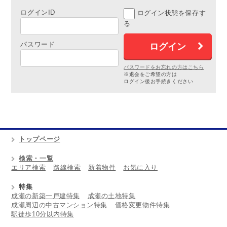
ログインID
ログイン状態を保存す
る
パスワード
パスワードをお忘れの方はこちら
※退会をご希望の方は
ログイン後お手続きください
トップページ
検索・一覧
エリア検索
路線検索
新着物件
お気に入り
特集
成瀬の新築一戸建特集
成瀬の土地特集
成瀬周辺の中古マンション特集
価格変更物件特集
駅徒歩10分以内特集