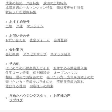
成瀬の新築一戸建特集
成瀬の土地特集
成瀬周辺の中古マンション特集
価格変更物件特集
駅徒歩10分以内特集
おすすめ物件
土地
戸建
マンション
お問い合わせ
お問い合わせ
査定フォーム
会員登録
会社案内
会社概要
アクセスマップ
スタッフ紹介
その他
はじめての不動産購入ガイド
おすすめ不動産購入術
住宅ローン特集
個別相談会
オープンハウス
相続・贈与でお悩みの方
売りたい方・売却をお考えの方
売りたい方・売却をお考えの方
不動産売却の流れ
選ばれる理由
お客様への約束
きめたハウジングスタッ
お客様の声
フブログ