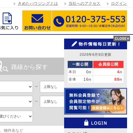
きめたハウジングとは
当社へのアクセス
ログイン
2026年8月9日更新
一般公開
会員様公開
路線から探す
0
4
本日
件
件
16
88
全体
件
件
～
～